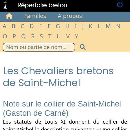
Répertoire breton
Familles
A propos
A
B
C
D
E
F
G
H
I
J
K
L
M
N
O
P
Q
R
S
T
U
V
Y
Les Chevaliers bretons
de Saint-Michel
Note sur le collier de Saint-Michel
(Gaston de Carné)
Les statuts de Louis XI donnent du collier de
Saint-Michel la description suivante : « Ung collier