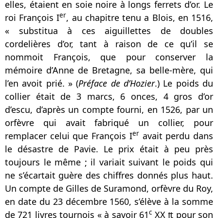
elles, étaient en soie noire à longs ferrets d’or. Le
er
roi François I
, au chapitre tenu a Blois, en 1516,
« substitua à ces aiguillettes de doubles
cordelières d’or, tant à raison de ce qu’il se
nommoit François, que pour conserver la
mémoire d’Anne de Bretagne, sa belle-mère, qui
l’en avoit prié. » (
Préface de d’Hozier
.) Le poids du
collier était de 3 marcs, 6 onces, 4 gros d’or
d’escu, d’après un compte fourni, en 1526, par un
orfèvre qui avait fabriqué un collier, pour
er
remplacer celui que François I
avait perdu dans
le désastre de Pavie. Le prix était à peu près
toujours le même ; il variait suivant le poids qui
ne s’écartait guère des chiffres donnés plus haut.
Un compte de Gilles de Suramond, orfèvre du Roy,
en date du 23 décembre 1560, s’élève à la somme
c
de 721 livres tournois « à savoir 61
XX ₶ pour son