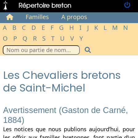
Répertoire breton
Familles
A propos
A
B
C
D
E
F
G
H
I
J
K
L
M
N
O
P
Q
R
S
T
U
V
Y
Les Chevaliers bretons
de Saint-Michel
Avertissement (Gaston de Carné,
1884)
Les notices que nous publions aujourd’hui, pour
les offrir aux familles bretonnes, font partie d’un