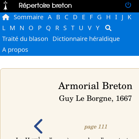
Répertoire breton
Sommaire
A
B
C
D
E
F
G
H
I
J
K
L
M
N
O
P
Q
R
S
T
U
V
Y
Traité du blason
Dictionnaire héraldique
A propos
Armorial Breton
Guy Le Borgne, 1667
page 111
1