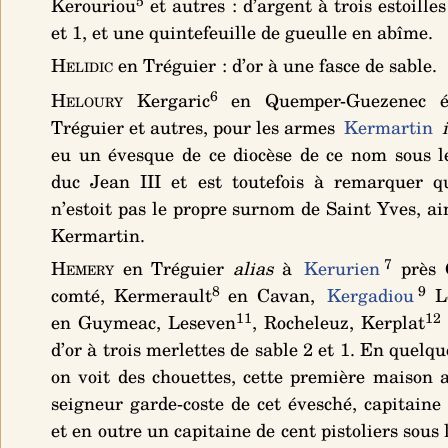
5
Kerouriou
et autres :
d’argent à trois estoille
et 1, et une quintefeuille de gueulle en abîme
.
Helidic
en Tréguier :
d’or à une fasce de sable
.
6
Heloury
Kergaric
en Quemper-Guezenec é
Tréguier et autres, pour les armes
Kermartin
eu un évesque de ce diocèse de ce nom sous l
duc Jean III et est toutefois à remarquer 
n’estoit pas le propre surnom de Saint Yves, ai
Kermartin.
7
Hemery
en Tréguier
alias
à
Kerurien
près 
8
9
comté, Kermerault
en Cavan,
Kergadiou
Le
11
12
en Guymeac, Leseven
, Rocheleuz, Kerplat
d’or à trois merlettes de sable 2 et 1
. En quelqu
on voit des chouettes, cette première maison
seigneur garde-coste de cet évesché, capitaine
et en outre un capitaine de cent pistoliers sous 