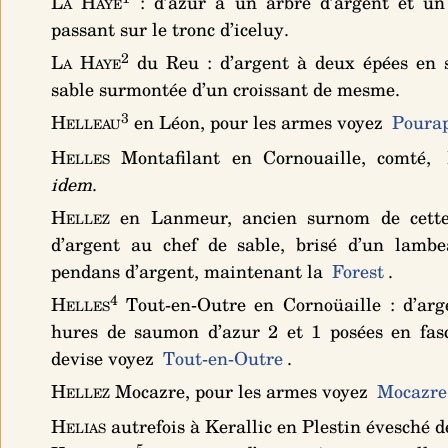
La Haye
:
d’azur à un arbre d’argent et un 
passant sur le tronc d’iceluy
.
2
La Haye
du Reu :
d’argent à deux épées en 
sable surmontée d’un croissant de mesme
.
3
Helleau
en Léon, pour les armes voyez
Poura
Helles
Montafilant en Cornouaille, comté,
idem
.
Hellez
en Lanmeur, ancien surnom de cette
d’argent au chef de sable, brisé d’un lambe
pendans d’argent
, maintenant la
Forest
.
4
Helles
Tout-en-Outre en Cornoüaille :
d’arg
hures de saumon d’azur 2 et 1 posées en fas
devise voyez
Tout-en-Outre
.
Hellez
Mocazre, pour les armes voyez
Mocazre
Helias
autrefois à Kerallic en Plestin évesché d