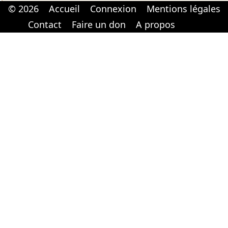
© 2026
Accueil
Connexion
Mentions légales
Cabinet d'orthodonthie à Nantes
Cabinet d'orthodonthie à Nantes
Contact
Faire un don
A propos