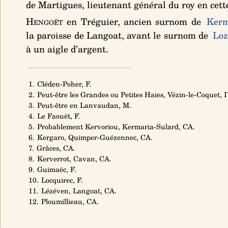
de Martigues, lieutenant général du roy en cett
Hengoët
en Tréguier, ancien surnom de
Kerm
la paroisse de Langoat, avant le surnom de
Lo
à un aigle d’argent
.
1. Cléden-Poher, F.
2. Peut-être les Grandes ou Petites Haies, Vézin-le-Coquet, I
3. Peut-être en Lanvaudan, M.
4. Le Faouët, F.
5. Probablement Kervoriou, Kermaria-Sulard, CA.
6. Kergaro, Quimper-Guézennec, CA.
7. Grâces, CA.
8. Kerverrot, Cavan, CA.
9. Guimaëc, F.
10. Locquirec, F.
11. Lézéven, Langoat, CA.
12. Ploumillieau, CA.