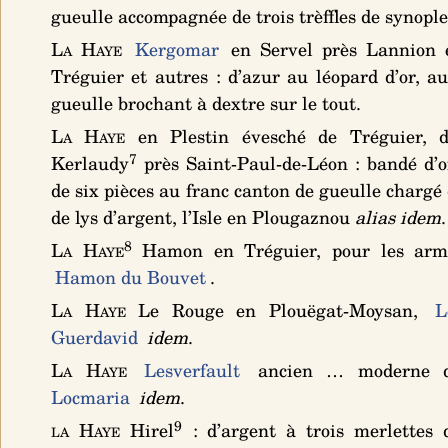
gueulle accompagnée de trois trèffles de synople
La Haye
Kergomar
en Servel près Lannion 
Tréguier et autres :
d’azur au léopard d’or, a
gueulle brochant à dextre sur le tout
.
La Haye
en Plestin évesché de Tréguier, 
7
Kerlaudy
près Saint-Paul-de-Léon :
bandé d’o
de six pièces au franc canton de gueulle chargé 
de lys d’argent
, l’Isle en Plougaznou
alias idem
.
8
La Haye
Hamon en Tréguier, pour les arm
Hamon du Bouvet
.
La Haye
Le Rouge en Plouëgat-Moysan,
L
Guerdavid
idem
.
La Haye
Lesverfault
ancien … moderne
Locmaria
idem
.
9
la Haye
Hirel
:
d’argent à trois merlettes 