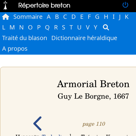
Répertoire breton
Sommaire
A
B
C
D
E
F
G
H
I
J
K
L
M
N
O
P
Q
R
S
T
U
V
Y
Traité du blason
Dictionnaire héraldique
A propos
Armorial Breton
Guy Le Borgne, 1667
page 110
1