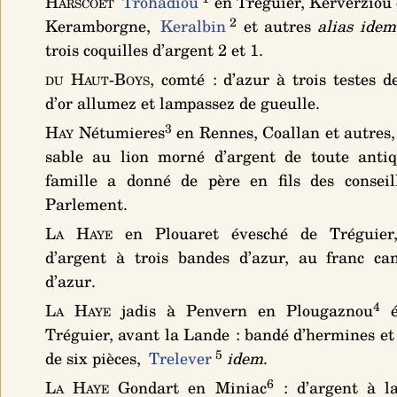
Harscoët
Trohadiou
en Tréguier, Kerverziou
2
Keramborgne,
Keralbin
et autres
alias idem
trois coquilles d’argent 2 et 1
.
du Haut-Boys
, comté :
d’azur à trois testes d
d’or allumez et lampassez de gueulle
.
3
Hay
Nétumieres
en Rennes, Coallan et autres,
sable au lion morné d’argent
de toute antiqu
famille a donné de père en fils des conseil
Parlement.
La Haye
en Plouaret évesché de Tréguier
d’argent à trois bandes d’azur, au franc ca
d’azur
.
4
La Haye
jadis à Penvern en Plougaznou
é
Tréguier, avant la Lande :
bandé d’hermines et
5
de six pièces
,
Trelever
idem
.
6
La Haye
Gondart en Miniac
:
d’argent à l