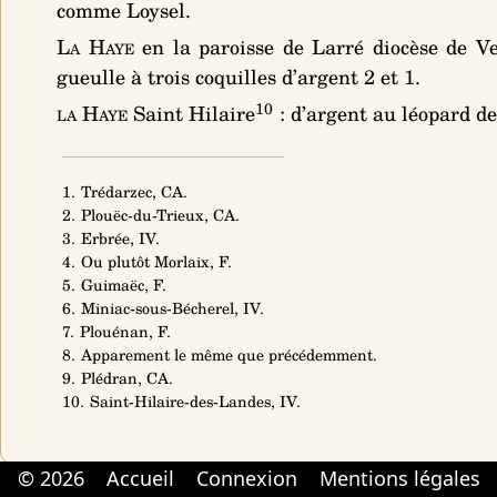
comme Loysel.
La Haye
en la paroisse de Larré diocèse de V
gueulle à trois coquilles d’argent 2 et 1
.
10
la Haye
Saint Hilaire
:
d’argent au léopard de
1. Trédarzec, CA.
2. Plouëc-du-Trieux, CA.
3. Erbrée, IV.
4. Ou plutôt Morlaix, F.
5. Guimaëc, F.
6. Miniac-sous-Bécherel, IV.
7. Plouénan, F.
8. Apparement le même que précédemment.
9. Plédran, CA.
10. Saint-Hilaire-des-Landes, IV.
© 2026
Accueil
Connexion
Mentions légales
Cabinet d'orthodonthie à Nantes
Cabinet d'orthodonthie à Nantes