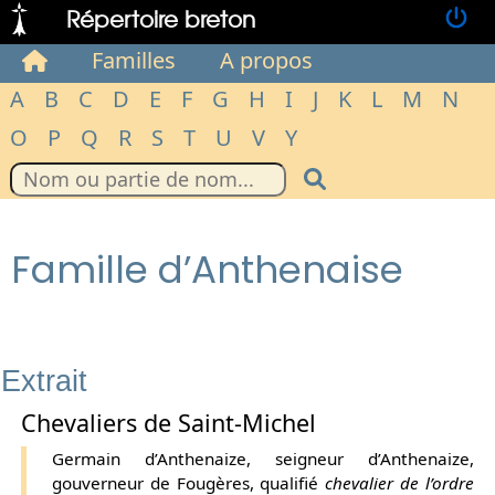
Répertoire breton
Familles
A propos
A
B
C
D
E
F
G
H
I
J
K
L
M
N
O
P
Q
R
S
T
U
V
Y
Famille d’Anthenaise
Extrait
Chevaliers de Saint-Michel
Germain d’Anthenaize, seigneur d’Anthenaize,
gouverneur de Fougères, qualifié
chevalier de l’ordre