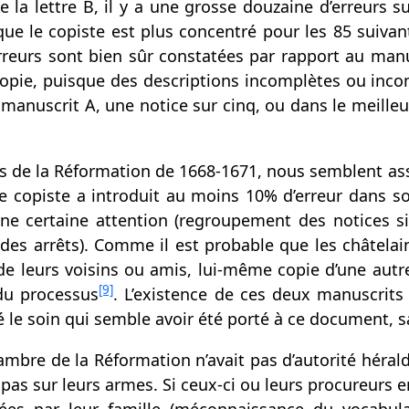
 la lettre B, il y a une grosse douzaine d’erreurs su
que le copiste est plus concentré pour les 85 suiv
rreurs sont bien sûr constatées par rapport au man
opie, puisque des descriptions incomplètes ou inco
manuscrit A, une notice sur cinq, ou dans le meilleur
és de la Réformation de 1668-1671, nous semblent a
e copiste a introduit au moins 10% d’erreur dans s
une certaine attention (regroupement des notices sim
 des arrêts). Comme il est probable que les châtelain
 de leurs voisins ou amis, lui-même copie d’une autre
[9]
du processus
. L’existence de ces deux manuscrits 
le soin qui semble avoir été porté à ce document, sa 
ambre de la Réformation n’avait pas d’autorité héral
 pas sur leurs armes. Si ceux-ci ou leurs procureurs e