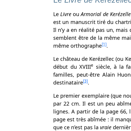
Le
Livre de Kerézelle
Le
Livre
ou
Armorial de Kerézelle
est un manuscrit tiré du chartr
Il n’y a en réalité pas un, ma
semblent être de la même main
[1]
même orthographe
.
Le château de Kerézellec (ou Ker
e
début du XVIII
siècle, à la f
familles, peut-être Alain Huo
[3]
destinataire
.
Le premier exemplaire (que no
par 22 cm. Il est un peu abîm
lignes. A partir de la page 66
page est très abîmée : il manq
que ce n’est pas la
vraie
dernièr