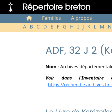
Répertoire breton
Familles
A propos
A
B
C
D
E
F
G
H
I
J
K
L
M
N
ADF, 32 J 2 (K
Nom
: Archives départementales 
Voir dans l'Inventaire 
:
https://recherche.archives.f