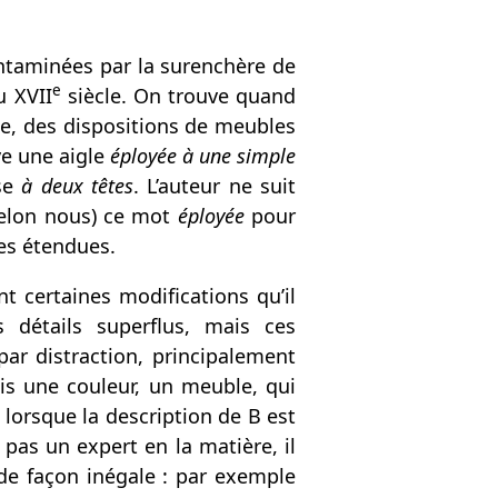
ontaminées par la surenchère de
e
u XVII
siècle. On trouve quand
ile, des dispositions de meubles
ve une aigle
éployée
à une simple
ise
à deux têtes
. L’auteur ne suit
 selon nous) ce mot
éployée
pour
les étendues.
 certaines modifications qu’il
s détails superflus, mais ces
par distraction, principalement
ois une couleur, un meuble, qui
 lorsque la description de B est
t pas un expert en la matière, il
de façon inégale : par exemple