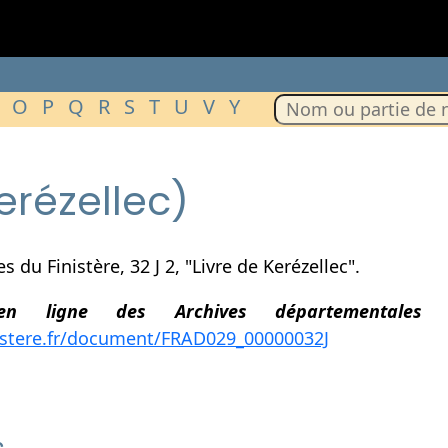
O
P
Q
R
S
T
U
V
Y
erézellec)
du Finistère, 32 J 2, "Livre de Kerézellec".
en ligne des Archives départementales 
inistere.fr/document/FRAD029_00000032J