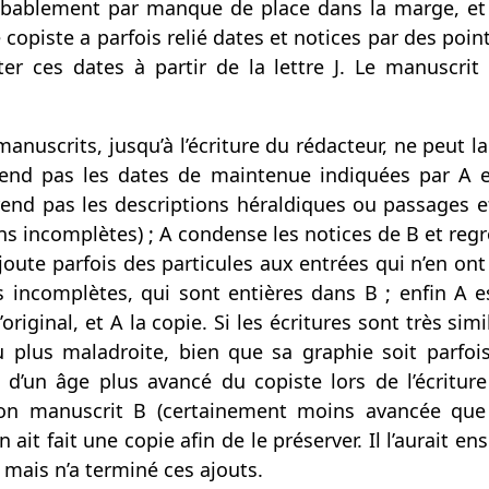
obablement par manque de place dans la marge, et 
 copiste a parfois relié dates et notices par des poi
ter ces dates à partir de la lettre J. Le manuscri
nuscrits, jusqu’à l’écriture du rédacteur, ne peut lai
prend pas les dates de maintenue indiquées par A e
rend pas les descriptions héraldiques ou passages ef
ons incomplètes) ; A condense les notices de B et reg
ute parfois des particules aux entrées qui n’en ont p
 incomplètes, qui sont entières dans B ; enfin A e
riginal, et A la copie. Si les écritures sont très sim
 plus maladroite, bien que sa graphie soit parfo
d’un âge plus avancé du copiste lors de l’écriture
son manuscrit B (certainement moins avancée que 
 ait fait une copie afin de le préserver. Il l’aurait en
 mais n’a terminé ces ajouts.