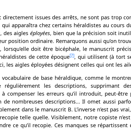
 directement issues des arrêts, ne sont pas trop c
es qui apparaîtra chez certains héraldistes au cours d
s
, des aigles
éployées
, bien que la précision soit inut
ur position ordinaire. Remarquons aussi qu’on trou
 lorsqu’elle doit être bicéphale, le manuscrit préc
[7]
héraldistes de cette époque
, qui utilisent (à tort
ci, les aigles éployées désignent celles qui ont les ai
e vocabulaire de base héraldique, comme le montrent
ie régulièrement les descriptions, supprimant de
 à compenser les erreurs qu’il introduit, peut-être 
in de nombreuses descriptions... Il omet aussi parf
blement dans le manuscrit B. L’inverse n’est pas vrai,
recopie telle quelle. Visiblement, notre copiste n’es
dre ce qu’il recopie. Ces manques se répartissent 