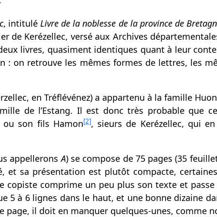
c
c
, intitulé
Livre de la noblesse de la province de Bretagn
ier de Kerézellec, versé aux Archives départementales
is deux livres, quasiment identiques quant à leur con
 : on retrouve les mêmes formes de lettres, les m
zellec, en Tréflévénez) a appartenu à la famille Huon
amille de l’Estang. Il est donc très probable que
[2]
n ou son fils Hamon
, sieurs de Kerézellec, qui e
us appellerons
A
) se compose de 75 pages (35 feuill
é, et sa présentation est plutôt compacte, certaine
, le copiste comprime un peu plus son texte et passe
ue 5 à 6 lignes dans le haut, et une bonne dizaine
e page, il doit en manquer quelques-unes, comme nou