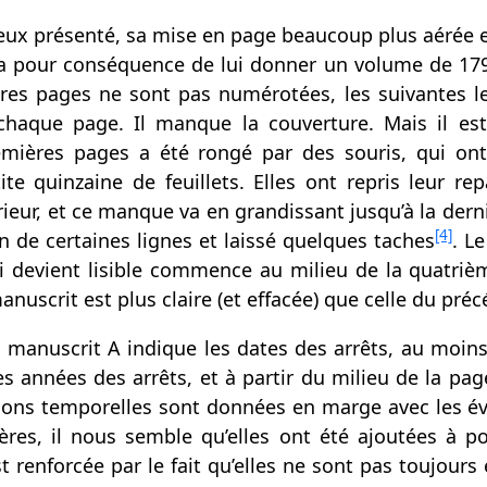
ieux présenté, sa mise en page beaucoup plus aérée et
a pour conséquence de lui donner un volume de 17
ières pages ne sont pas numérotées, les suivantes l
chaque page. Il manque la couverture. Mais il e
mières pages a été rongé par des souris, qui ont 
e quinzaine de feuillets. Elles ont repris leur rep
ieur, et ce manque va en grandissant jusqu’à la derni
[4]
fin de certaines lignes et laissé quelques taches
. L
i devient lisible commence au milieu de la quatri
anuscrit est plus claire (et effacée) que celle du préc
e manuscrit A indique les dates des arrêts, au moins 
les années des arrêts, et à partir du milieu de la p
ons temporelles sont données en marge avec les éven
res, il nous semble qu’elles ont été ajoutées à po
t renforcée par le fait qu’elles ne sont pas toujours