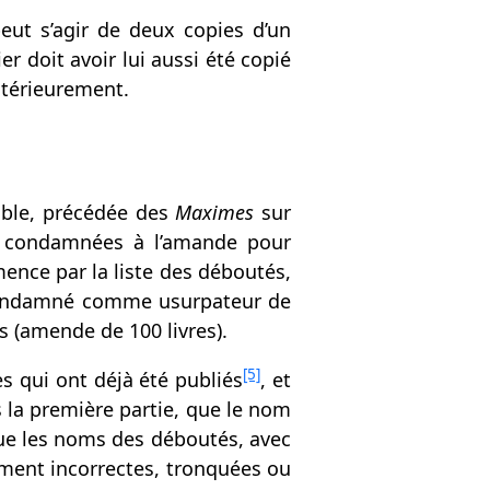
ut s’agir de deux copies d’un
er doit avoir lui aussi été copié
ltérieurement.
oble, précédée des
Maximes
sur
et condamnées à l’amande pour
mence par la liste des déboutés,
a condamné comme usurpateur de
és (amende de 100 livres).
[5]
s qui ont déjà été publiés
, et
s la première partie, que le nom
 que les noms des déboutés, avec
rement incorrectes, tronquées ou