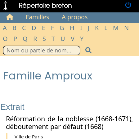
Répertoire breton
Familles
A propos
A
B
C
D
E
F
G
H
I
J
K
L
M
N
O
P
Q
R
S
T
U
V
Y
Famille Amproux
Extrait
Réformation de la noblesse (1668-1671),
déboutement par défaut (1668)
Ville de Paris