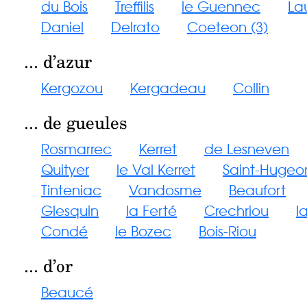
du Bois
Treffilis
le Guennec
La
Daniel
Delrato
Coeteon (3)
... d’azur
Kergozou
Kergadeau
Collin
... de gueules
Rosmarrec
Kerret
de Lesneven
Quityer
le Val Kerret
Saint-Hugeo
Tinteniac
Vandosme
Beaufort
Glesquin
la Ferté
Crechriou
l
Condé
le Bozec
Bois-Riou
... d’or
Beaucé