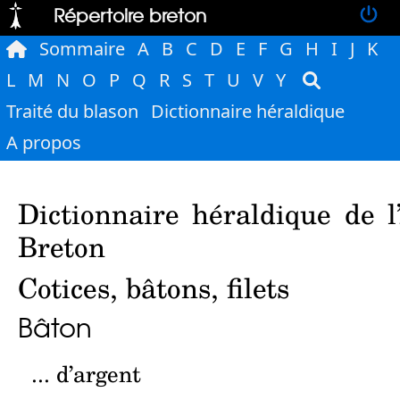
Répertoire breton
Sommaire
A
B
C
D
E
F
G
H
I
J
K
L
M
N
O
P
Q
R
S
T
U
V
Y
Traité du blason
Dictionnaire héraldique
A propos
Dictionnaire héraldique de l
Breton
Cotices, bâtons, filets
Bâton
... d’argent