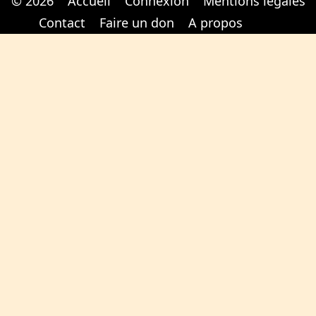
© 2026
Accueil
Connexion
Mentions légales
Cabinet d'orthodonthie à Nantes
Cabinet d'orthodonthie à Nantes
Contact
Faire un don
A propos