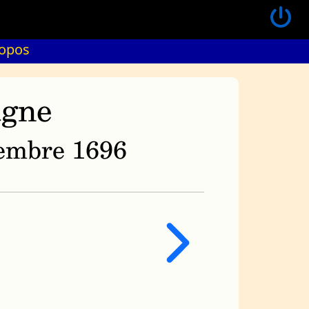
ropos
agne
ovembre 1696