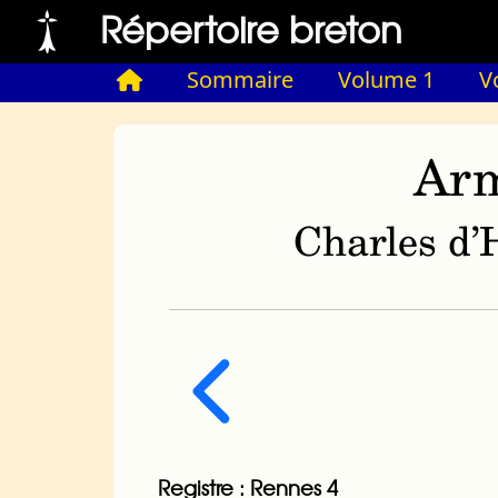
Répertoire breton
Sommaire
Volume 1
V
Arm
Charles d’H
Registre : Rennes 4