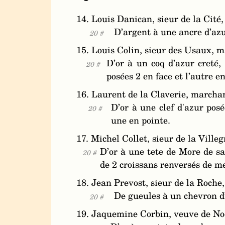
14. Louis Danican, sieur de la Cité,
D’argent à une ancre d’azu
20 #
15. Louis Colin, sieur des Usaux, 
D’or à un coq d’azur creté,
20 #
posées 2 en face et l’autre e
16. Laurent de la Claverie, marcha
D’or à une clef d'azur pos
20 #
une en pointe.
17. Michel Collet, sieur de la Ville
D’or à une tete de More de sa
20 #
de 2 croissans renversés de m
18. Jean Prevost, sieur de la Roch
De gueules à un chevron d’
20 #
19. Jaquemine Corbin, veuve de Noë