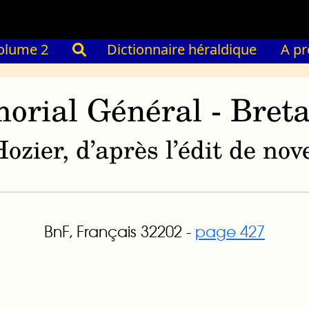
olume 2
Dictionnaire héraldique
A p
orial Général - Bret
ozier, d’après l’édit de n
BnF, Français 32202 -
page 427