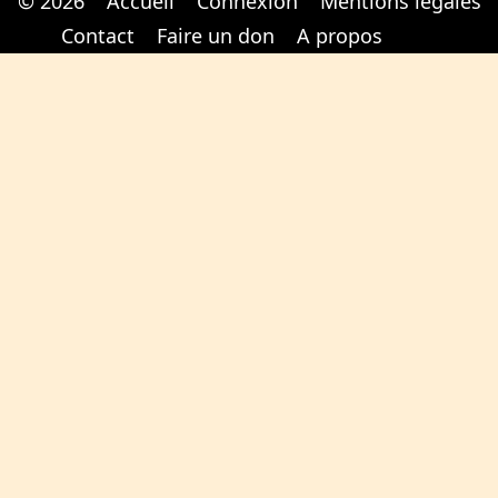
© 2026
Accueil
Connexion
Mentions légales
Cabinet d'orthodonthie à Nantes
Cabinet d'orthodonthie à Nantes
Contact
Faire un don
A propos