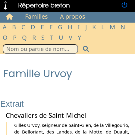
Répertoire breton
Familles
A propos
A
B
C
D
E
F
G
H
I
J
K
L
M
N
O
P
Q
R
S
T
U
V
Y
Famille Urvoy
Extrait
Chevaliers de Saint-Michel
Gilles Urvoy, seigneur de Saint-Glen, de la Villegourio,
de Belloriant, des Landes, de la Motte, de Duault,