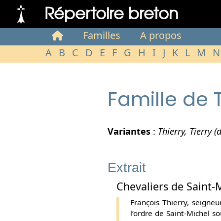
Répertoire breton
Familles
A propos
A
B
C
D
E
F
G
H
I
J
K
L
M
N
Famille de 
Variantes
:
Thierry, Tierry (
Extrait
Chevaliers de Saint-
François Thierry, seigne
l’ordre de Saint-Michel so