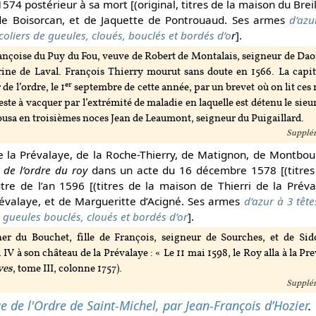
1574 postérieur à sa mort [(original, titres de la maison du Breil 
 de Boisorcan, et de Jaquette de Pontrouaud. Ses armes
d’azu
 coliers de gueules, cloués, bouclés et bordés d’o
r
].
nçoise du Puy du Fou, veuve de Robert de Montalais, seigneur de Daon 
ine de Laval. François Thierry mourut sans doute en 1566. La capi
er
e l’ordre, le 1
septembre de cette année, par un brevet où on lit ces 
ste à vacquer par l’extrémité de maladie en laquelle est détenu le sie
usa en troisièmes noces Jean de Leaumont, seigneur du Puigaillard.
Supplém
de la Prévalaye, de la Roche-Thierry, de Matignon, de Montbou
 de l’ordre du roy
dans un acte du 16 décembre 1578 [(titres
re de l’an 1596 [(titres de la maison de Thierri de la Prévala
révalaye, et de Margueritte d’Acigné. Ses armes
d’azur à 3 têt
de gueules bouclés, cloués et bordés d’or
].
er du Bouchet, fille de François, seigneur de Sourches, et de Sido
V à son château de la Prévalaye : « Le 11 mai 1598, le Roy alla à la Pre
ves
, tome III, colonne 1757).
Supplém
ue de l'Ordre de Saint-Michel, par Jean-François d’Hozier
.