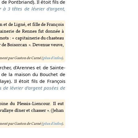
de Pontbriand). Il étoit fils de
r à 3 têtes de lévrier d’argent,
et de Ligné, et fille de François
tainerie de Rennes fut donnée à
mots : « capitainerie du chasteau
ur de Boisorcan ». Devenue veuve,
ent par Gaston de Carné (
plus d'infos
).
rcher, d’Arennes et de Sainte-
 de la maison du Bouchet de
ye). Il étoit fils de François
es de lévrier d’argent posées de
ine du Plessis-Liencour. Il eut
vallaye dîner et chasser ». (Jehan
ent par Gaston de Carné (
plus d'infos
).