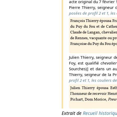
acte original du 7 février 
Pierre Thierry, seigneur
posées de profil 2 et 1, les
François Thierry épousa Fra
du Puy du Fou et de Cather
Claude de Langan, chevalier d
de Rennes, vacquante ou pre
Françoise du Puy du Fou épo
Julien Thierry, seigneur 
Foy, est qualifié
chevalier
Sourches)] et dans un aut
Thierry, seigneur de la P
profil 2 et 1, les couliers 
Julien Thierry épousa Esth
l’honneur de recevoir Henri I
Pichart, Dom Morice,
Preu
Extrait de
Recueil historiq