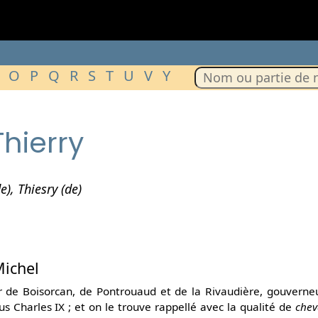
O
P
Q
R
S
T
U
V
Y
Thierry
de), Thiesry (de)
Michel
ur de Boisorcan, de Pontrouaud et de la Rivaudière, gouvern
us Charles IX ; et on le trouve rappellé avec la qualité de
chev