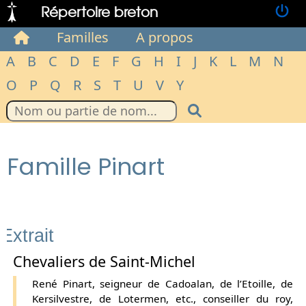
Répertoire breton
Familles
A propos
A
B
C
D
E
F
G
H
I
J
K
L
M
N
O
P
Q
R
S
T
U
V
Y
Famille Pinart
Extrait
Chevaliers de Saint-Michel
René Pinart, seigneur de Cadoalan, de l’Etoille, de
Kersilvestre, de Lotermen, etc., conseiller du roy,