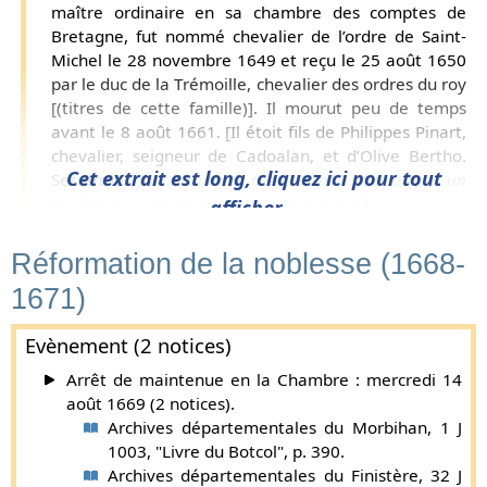
maître ordinaire en sa chambre des comptes de
Bretagne, fut nommé chevalier de l’ordre de Saint-
Michel le 28 novembre 1649 et reçu le 25 août 1650
par le duc de la Trémoille, chevalier des ordres du roy
[(titres de cette famille)]. Il mourut peu de temps
avant le 8 août 1661. [Il étoit fils de Philippes Pinart,
chevalier, seigneur de Cadoalan, et d’Olive Bertho.
Cet extrait est long, cliquez ici pour tout
Ses armes
fascé ondé de 6 pièces d’or et d’azur, et un
chef de gueules à une pomme de pin d’or
.]
afficher...
René Pinart épousa le 12 février 1632 Gabrielle du
Réformation de la noblesse (1668-
Boisgelin, fille de Pierre, seigneur du Boisgelin, de
Kerdouvart, de Kergoadou, etc., et de Moricette de
1671)
Kernec’hriou.
Supplément par Gaston de Carné (
plus d'infos
).
Evènement (2 notices)
François Pinart, seigneur de Cadoalan, de l’Etoille, de
Arrêt de maintenue en la Chambre : mercredi 14
Lotermen, et de la châtellenie de Kersilvestre, etc.,
août 1669 (2 notices).
né vers l’an 1638, fut nommé chevalier de l’ordre de
Archives départementales du Morbihan, 1 J
Saint-Michel le 8 mars 1663 et reçu le 16 du même
1003, "Livre du Botcol", p. 390.
mois par le maréchal duc de la Meilleraye, chevalier
Archives départementales du Finistère, 32 J
des ordres du roy [(titres de cette famille). Il vivoit