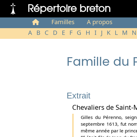
Répertoire breton
Familles
A propos
A
B
C
D
E
F
G
H
I
J
K
L
M
N
Famille du
Extrait
Chevaliers de Saint-
Gilles du Pérenno, sei
septembre 1613, fut nomm
même année par le prince 