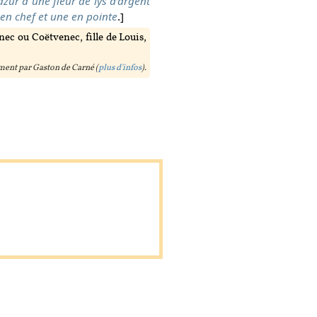
azur à une fleur de lys d’argent
en chef et une en pointe
.]
ec ou Coëtvenec, fille de Louis,
ent par Gaston de Carné (
plus d'infos
).