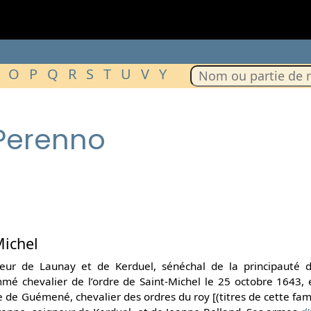
O
P
Q
R
S
T
U
V
Y
 Perenno
Michel
gneur de Launay et de Kerduel, sénéchal de la principaut
é chevalier de l’ordre de Saint-Michel le 25 octobre 1643, 
de Guémené, chevalier des ordres du roy [(titres de cette famill