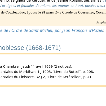
 Perenno, seigneur de Kerduel, et de Jeanne Rolland. Ses armes
d’
or tigées et feuillées de même, les queues en haut, posées deux 
 de Courteauduc, épousa le 18 mars 1637 Claude de Coessenec, Cocenn
Supplém
ue de l'Ordre de Saint-Michel, par Jean-François d’Hozier
.
 noblesse (1668-1671)
 Chambre : jeudi 11 avril 1669 (2 notices).
ntales du Morbihan, 1 J 1003, "Livre du Botcol", p. 208.
tales du Finistère, 32 J 2, "Livre de Kerézellec", p. 41.