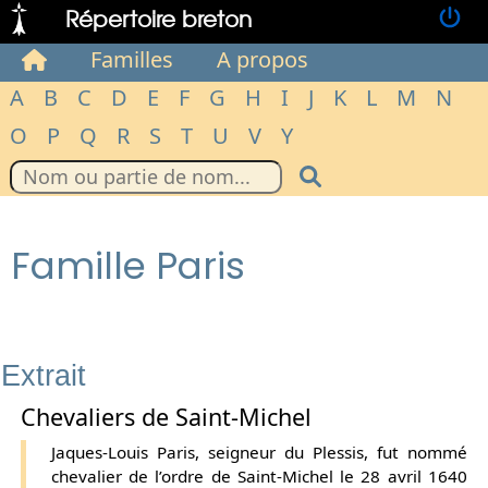
Répertoire breton
Familles
A propos
A
B
C
D
E
F
G
H
I
J
K
L
M
N
O
P
Q
R
S
T
U
V
Y
Famille Paris
Extrait
Chevaliers de Saint-Michel
Jaques-Louis Paris, seigneur du Plessis, fut nommé
chevalier de l’ordre de Saint-Michel le 28 avril 1640