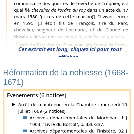
commissaire des guerres de l’évêché de Tréguier, est
qualifié
chevalier de l’ordre du roy
dans un acte du 17
mars 1580 [(titres de cette maison)]. Il vivoit encor
en 1595. [Il étoit fils de François, sire du Parc,
chevalier, seigneur de Locmaria, et de Claude de
Boiséon. Ses armes
d’argent à 3 jumelles de gueules
.]
o
Claude du Parc épousa 1
en août 1575 Jeanne de Saint-
Cet extrait est long, cliquez ici pour tout
Amadour, fille de Claude, vicomte de Guignen, et de
afficher...
o
o
Claude de la Tousche ; 2
Julienne du Dresnay ; 3
Marie
de Kerguezay.
Réformation de la noblesse (1668-
Supplément par Gaston de Carné (
plus d'infos
).
1671)
Louis du Parc, seigneur de Locmaria, capitaine de
l’arrière-ban de Tréguier, lieutenant de la compagnie de
Evènements (6 notices)
gendarmes du duc de Retz, gouverneur de Guingamp, fut
chevalier de l'ordre du roi d’après M. de Courcy.
Arrêt de maintenue en la Chambre : mercredi 10
(
Nobiliaire
, tome III). Il était fils de Claude qui précède et
juillet 1669 (2 notices).
de Julienne du Dresnay, et il épousa en 1606 Françoise de
Archives départementales du Morbihan, 1 J
Coëtredez, fille de Pierre, chevalier de l'ordre du roi, et de
1003, "Livre du Botcol", p. 336-337.
Marie du Dresnay. Il mourut le 26 février 1626 et fut
Archives départementales du Finistère, 32 J
enterré à Notre-Dame de Guingamp. Son cœur fut porté