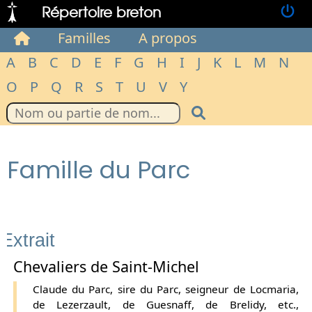
Répertoire breton
Familles
A propos
A
B
C
D
E
F
G
H
I
J
K
L
M
N
O
P
Q
R
S
T
U
V
Y
Famille du Parc
Extrait
Chevaliers de Saint-Michel
Claude du Parc, sire du Parc, seigneur de Locmaria,
de Lezerzault, de Guesnaff, de Brelidy, etc.,