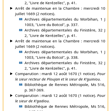
2, "Livre de Kerézellec", p. 41.
en l’église de la paroisse de Ploumogaër où était situé son
Arrêt de maintenue en la Chambre : mercredi 10
château de Locmaria. Françoise de Coëtredez mourut de
juillet 1669 (2 notices).
contagion à Rennes le 18 juillet 1627.
Archives départementales du Morbihan, 1 J
Supplément par Gaston de Carné (
plus d'infos
).
1003, "Livre du Botcol", p. 337.
Archives départementales du Finistère, 32 J
Yves du Parc, seigneur de Kergadou, maire de Morlaix en
2, "Livre de Kerézellec", p. 41.
1615, chevalier de l'ordre du roi, appartenait à la même
Arrêt de maintenue en la Chambre : mercredi 10
famille que les précédents, mais à une branche cadette qui
juillet 1669 (2 notices).
avait porté, pendant deux siècles, les noms et armes des Le
Archives départementales du Morbihan, 1 J
Bervet, à cause du mariage en 1405 de Tristan du Parc avec
1003, "Livre du Botcol", p. 338.
Claudine Le Bervet. Il était fils de Vincent Le Bervet ou du
Archives départementales du Finistère, 32 J
Parc et de Constance Josson ; et il épousa Marie Huon,
2, "Livre de Kerézellec", p. 41.
dame de Kergadou. Le cimetière de Saint-Eutrope, en
Comparution : mardi 12 août 1670 (1 notice).
Pour
Plougonven, renferme un monument funéraire qui lui fut
le sieur recteur de Ploujan et le sieur de K′guiniou.
élevé par son fils, François du Parc, conseiller au
Bibliothèque de Rennes Métropole, Ms 516,
parlement en 1635. Il est représenté couché sur la pierre
p. 367-369.
tombale, en costume militaire du temps de Louis XIII, les
Comparution : mardi 12 août 1670 (1 notice).
Pour
mains jointes et les pieds sur un lévrier. « L’une des faces
le sieur de K′gadiou.
latérales du tombeau est décorée d’un écu en bannière, aux
Bibliothèque de Rennes Métropole, Ms 516,
armes mi-parties du Parc et Huon, soutenu par des anges,