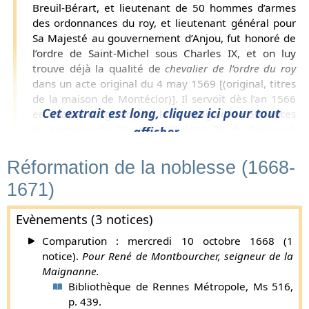
Breuil-Bérart, et lieutenant de 50 hommes d’armes
des ordonnances du roy, et lieutenant général pour
Sa Majesté au gouvernement d’Anjou, fut honoré de
l’ordre de Saint-Michel sous Charles IX, et on luy
trouve déjà la qualité de
chevalier de l’ordre du roy
dans un acte original du 4 may 1569 [(original, titres
de la maison de Montéclor)]. Il servoit dès l’an 1566
Cet extrait est long, cliquez ici pour tout
en qualité de guidon de la compagnie de 50 lances
du seigneur de Chavigny. [Il étoit fils de Bertrand,
afficher...
sire de Montbourcher, et de Claude du Bois. Ses
armes
d’or à 3 marmittes de gueules posées 2 et 1
.]
Réformation de la noblesse (1668-
René de Montbourcher épousa Renée de Montecler.
1671)
Supplément par Gaston de Carné (
plus d'infos
).
René de Montbourcher, seigneur du Bordage, de
Evènements (3 notices)
Saint-Gilles, de Saint-Amadour, du Pinel, du Bois-de-
Comparution : mercredi 10 octobre 1668 (1
Chambelle et de la Corbière, capitaine de 50
notice).
Pour René de Montbourcher, seigneur de la
hommes d’armes des ordonnances du roy, et
Maignanne.
gouverneur de Vitré, est qualifié
chevalier de l’ordre
Bibliothèque de Rennes Métropole, Ms 516,
du roy
dans deux actes des 9 et 14 mars 1603
p. 439.
[(original, titres de messieurs de Servaude de la