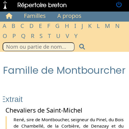
Répertoire breton
Familles
A propos
A
B
C
D
E
F
G
H
I
J
K
L
M
N
O
P
Q
R
S
T
U
V
Y
Famille de Montbourcher
Extrait
Chevaliers de Saint-Michel
René, sire de Montboucher, seigneur du Pinel, du Bois
de Chambellé, de la Corbière, de Denazay et du