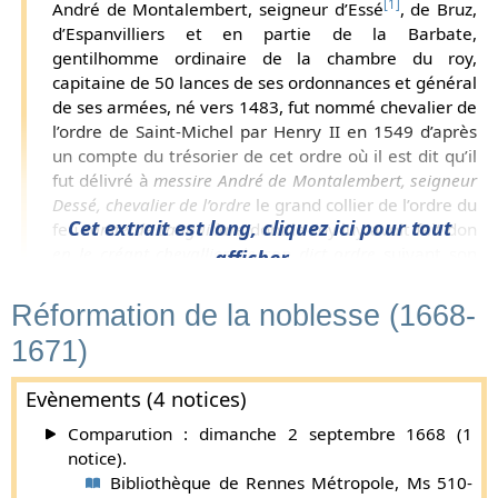
[1]
André de Montalembert, seigneur d’Essé
, de Bruz,
d’Espanvilliers et en partie de la Barbate,
gentilhomme ordinaire de la chambre du roy,
capitaine de 50 lances de ses ordonnances et général
de ses armées, né vers 1483, fut nommé chevalier de
l’ordre de Saint-Michel par Henry II en 1549 d’après
un compte du trésorier de cet ordre où il est dit qu’il
fut délivré à
messire André de
M
ontalembert, seigneur
Dessé, chevalier de l’ordre
le grand collier de l’ordre du
Cet extrait est long, cliquez ici pour tout
feu
comte de Languillare
dont le roy luy avoit fait don
en le créant chevallier de son dict ordre
suivant son
afficher...
récépissé du 27 septembre 1549 [(orignal chambre
des comptes de Paris)]. De plus on luy trouve la
Réformation de la noblesse (1668-
qualité de
chevalier de l’ordre du roy
dans plusieurs
1671)
quittances qu’il donna au trésorier de l’Épargne les
19 mars 1550 (1551) et 16 avril 1553 ainsy que dans
Evènements (4 notices)
deux montres des vingt juillet 1550 et 27 avril 1553
et il se trouva en 1459 à la bataille de Fournoue, et
Comparution : dimanche 2 septembre 1668 (1
er
en 1534 François I
le fit l’in de ses pannetiers. Le 12
notice).
février de l’année suivante 1534 (1535) ce monarque
Bibliothèque de Rennes Métropole, Ms 510-