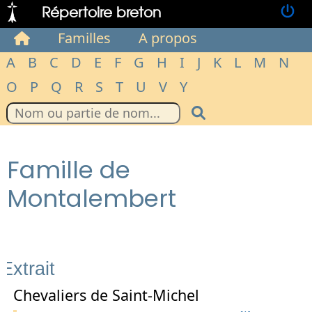
Répertoire breton
Familles
A propos
A
B
C
D
E
F
G
H
I
J
K
L
M
N
O
P
Q
R
S
T
U
V
Y
Famille de
Montalembert
Extrait
Chevaliers de Saint-Michel