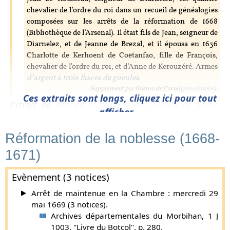
chevalier de l’ordre du roi dans un recueil de généalogies
composées sur les arrêts de la réformation de 1668
(Bibliothèque de l’Arsenal). Il était fils de Jean, seigneur de
Diarnelez, et de Jeanne de Brezal, et il épousa en 1636
Charlotte de Kerhoent de Coëtanfao, fille de François,
chevalier de l'ordre du roi, et d’Anne de Kerouzéré. Armes
d’argent à trois fasces de gueules
.
Supplément par Gaston de Carné (
plus d'infos
).
Ces extraits sont longs, cliquez ici pour tout
Extrait de
Recueil historique de l'Ordre de Saint-
afficher...
Michel, par Jean-François d’Hozier
.
Réformation de la noblesse (1668-
Réformation de la noblesse (1668-1671),
1671)
maintenue (1669)
Le Rousseau
Evènement (3 notices)
D'azur à trois fasces de gueules.
Arrêt de maintenue en la Chambre : mercredi 29
Alain Le Rousseau, vivoit avant 1400, épousa Alix
mai 1669 (3 notices).
Adam.
Archives départementales du Morbihan, 1 J
I.a Henri Le Rousseau, épousa Marie, dame de la
1003, "Livre du Botcol", p. 280.