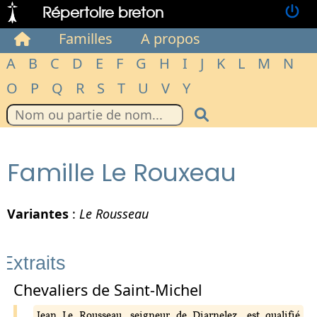
Répertoire breton
Familles
A propos
A
B
C
D
E
F
G
H
I
J
K
L
M
N
O
P
Q
R
S
T
U
V
Y
Famille Le Rouxeau
Variantes
:
Le Rousseau
Extraits
Chevaliers de Saint-Michel
Jean Le Rousseau, seigneur de Diarnelez, est qualifié