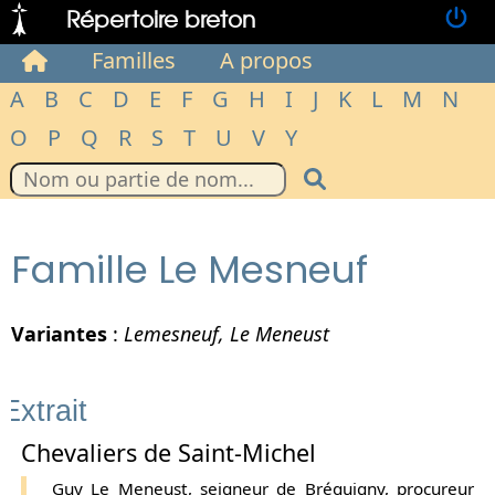
Répertoire breton
Familles
A propos
A
B
C
D
E
F
G
H
I
J
K
L
M
N
O
P
Q
R
S
T
U
V
Y
Famille Le Mesneuf
Variantes
:
Lemesneuf, Le Meneust
Extrait
Chevaliers de Saint-Michel
Guy Le Meneust, seigneur de Bréquigny, procureur