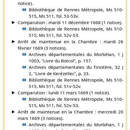
m’appellassiez votre ennemy, car c’est autant à dire
notice).
que je suis un
sot
ou que vous estes en colère contre
Bibliothèque de Rennes Métropole, Ms 510-
moy, ains
y
que je connois vostre naturel dès
515, Ms 511, fol. 53-53v.
longtemps
». [Il étoit fils de Guyon de Langan,
Comparution : mardi 11 décembre 1668 (1 notice).
seigneur de Boisfévrier, et de Jeanne Le Vayer. Ses
Bibliothèque de Rennes Métropole, Ms 510-
armes
de sable au léopard d’argent armé, langué et
515, Ms 511, fol. 52v-53.
couronné de gueules
.]
Arrêt de maintenue en la Chambre : mardi 26
février 1669 (3 notices).
Claude de Langan avait été élevé près du roi comme
Archives départementales du Morbihan, 1 J
enfant d’honneur. Ce fut le point de départ des faveurs
1003, "Livre du Botcol", p. 157.
qu’il reçut de la cour et qui s’étendirent à sa famille de son
Archives départementales du Finistère, 32 J
vivant et après sa mort. Peu de temps, en effet, après le
2, "Livre de Kerézellec", p. 33.
jour où il fut nommé pannetier de la reine, Catherine de
Bibliothèque de Rennes Métropole, Ms 510-
Médicis donna à son frère Lancelot de Langan, écuyer,
515, Ms 511, fol. 51v-52v.
seigneur des Portes et de Chesnay, l’abbaye de Saint-
Comparution : lundi 11 mars 1669 (1 notice).
Hilaire d’Erbeste. Enfin lorsqu’il mourut, sa veuve
Bibliothèque de Rennes Métropole, Ms 510-
Catherine de Gaston reçut le 20 août 1570 des lettres de la
515, Ms 511, fol. 52v-53.
reine qui lui accordait la libre disposition de son château
Arrêt de maintenue en la Chambre : mercredi 20
du Loir pour y demeurer avec sa fille jusqu’à la fin de ses
mars 1669 (3 notices).
jours.
Archives départementales du Morbihan, 1 J
Supplément par Gaston de Carné (
plus d'infos
).