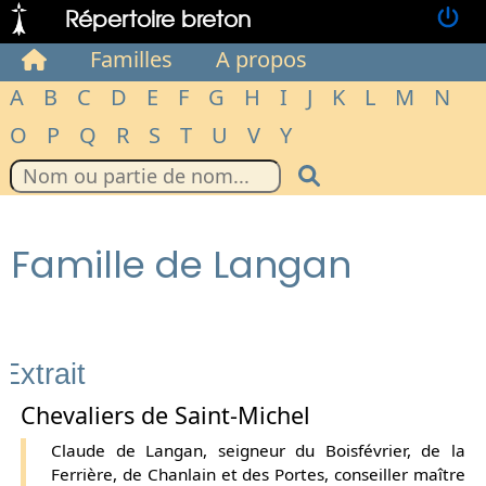
Répertoire breton
Familles
A propos
A
B
C
D
E
F
G
H
I
J
K
L
M
N
O
P
Q
R
S
T
U
V
Y
Famille de Langan
Extrait
Chevaliers de Saint-Michel
Claude de Langan, seigneur du Boisfévrier, de la
Ferrière, de Chanlain et des Portes, conseiller maître