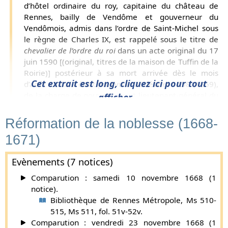
d’hôtel ordinaire du roy, capitaine du château de
Rennes, bailly de Vendôme et gouverneur du
Vendômois, admis dans l’ordre de Saint-Michel sous
le règne de Charles IX, est rappelé sous le titre de
chevalier de l’ordre du roi
dans un acte original du 17
juin 1590 [(original, titres de la maison de Tuffin de la
Roirie)] postérieur à sa mort arrivée dès le mois
Cet extrait est long, cliquez ici pour tout
d’août 1570. Il étoit pourvu le 26 février 1558 (1559),
de la charge de gouverneur et lieutenant-général du
afficher...
duché de Vendômois ; fut fait pannetier ordinaire de
la reine le 23 novembre suivant, capitaine du
Réformation de la noblesse (1668-
er
château de Rennes le 1
septembre 1566, et bailly
1671)
de Vendôme, le 25 octobre 1568. C’est de luy que
parle M. de Brantôme dans la vie de la reine
Evènements (7 notices)
Catherine de Médicis. «
Quand
(dit-il)
, la Reine
appel
lo
it quelqu’un mon amy, c’est qu’elle
l’
estimoit
sot
Comparution : samedi 10 novembre 1668 (1
ou
q
u’elle estoit en colère, si bien qu’elle avoit un
notice).
gentilhomme servant nommé M. de Boisfévrier qui
Bibliothèque de Rennes Métropole, Ms 510-
dis
o
it le mot, quand elle rappelait mon amy : Ha !
515, Ms 511, fol. 51v-52v.
madame, répondit-il, j’aimerois mieux que vous
Comparution : vendredi 23 novembre 1668 (1