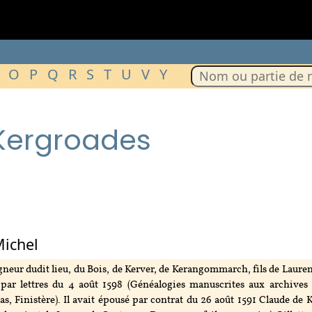
O
P
Q
R
S
T
U
V
Y
 Kergroades
Michel
neur dudit lieu, du Bois, de Kerver, de Kerangommarch, fils de Laurent
 par lettres du 4 août 1598 (Généalogies manuscrites aux archive
s, Finistère). Il avait épousé par contrat du 26 août 1591 Claude de K