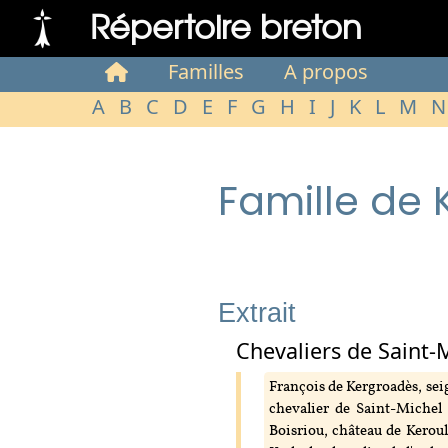
Répertoire breton
Familles
A propos
A
B
C
D
E
F
G
H
I
J
K
L
M
N
Famille de
Extrait
Chevaliers de Saint-
François de Kergroadès, seig
chevalier de Saint-Michel
Boisriou, château de Keroula