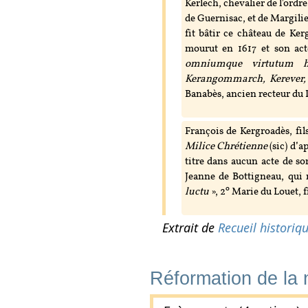
Kerlech, chevalier de l'ordre
de Guernisac, et de Margilie 
fit bâtir ce château de Ker
mourut en 1617 et son acte
omniumque virtutum hr
Kerangommarch, Kerever, 
Banabès, ancien recteur du
François de Kergroadès, fi
Milice Chrétienne
(sic) d’a
titre dans aucun acte de so
Jeanne de Bottigneau, qui 
o
luctu
», 2
Marie du Louet, fi
Extrait de
Recueil historiq
Réformation de la