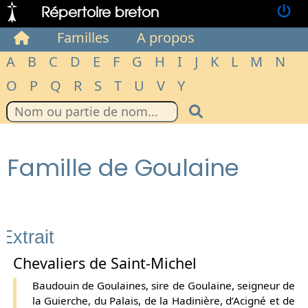
Répertoire breton
Familles
A propos
A
B
C
D
E
F
G
H
I
J
K
L
M
N
O
P
Q
R
S
T
U
V
Y
Famille de Goulaine
Extrait
Chevaliers de Saint-Michel
Baudouin de Goulaines, sire de Goulaine, seigneur de
la Guierche, du Palais, de la Hadinière, d’Acigné et de