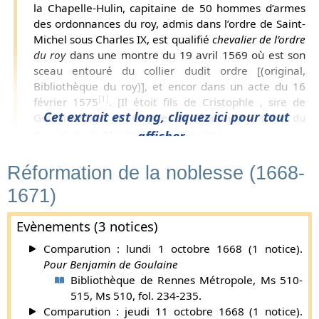
la Chapelle-Hulin, capitaine de 50 hommes d’armes
des ordonnances du roy, admis dans l’ordre de Saint-
Michel sous Charles IX, est qualifié
chevalier de l’ordre
du roy
dans une montre du 19 avril 1569 où est son
sceau entouré du collier dudit ordre [(original,
Bibliothèque du roy)], et encor dans un acte du 16
[1]
février 1575
. [Il étoit fils de Cristophle , sire de
Cet extrait est long, cliquez ici pour tout
Goulaines, et de Claude de Montejean, sœur du
maréchal de Montejean. Ses armes
de gueules à 3
afficher...
demi-léopards d’or, posés l’un au-dessus de l’autre ;
parti d’azur à une fleur de lys d’or, et une demi fleur de
Réformation de la noblesse (1668-
lys de même, mouvante de la partition
.]
1671)
Baudouin de Goulaines, troisième fils de Christophe, fut
d’abord abbé commendataire de Saint-Gildas des Bois.
Evènements (3 notices)
o
Devenu l’aîné par la mort de ses deux frères, il épousa 1
le
o
Comparution : lundi 1 octobre 1668 (1 notice).
23 septembre 1560 Antoinette Giraud ; 2
Claude des
Pour Benjamin de Goulaine
Hayes, dame des Fontenelles, veuve de René de Montecler.
Bibliothèque de Rennes Métropole, Ms 510-
Il fut tué en 1574 à deux lieues du Mans par deux soldats ; et
515, Ms 510, fol. 234-235.
ne laissa point d’enfants. « L’an 1574... sur la fin de l’esté,
Comparution : jeudi 11 octobre 1668 (1 notice).
fut tué auprès du village d’Aunaige, sur le chemin du