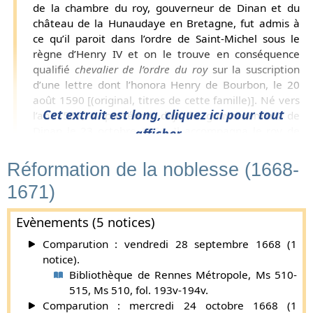
de la chambre du roy, gouverneur de Dinan et du
château de la Hunaudaye en Bretagne, fut admis à
ce qu’il paroit dans l’ordre de Saint-Michel sous le
règne d’Henry IV et on le trouve en conséquence
qualifié
chevalier de l’ordre du roy
sur la suscription
d’une lettre dont l’honora Henry de Bourbon, le 20
août 1590 [(original, titres de cette famille)]. Né vers
Cet extrait est long, cliquez ici pour tout
l’an 1531, il possédoit deja le gouvernement de
Dinan le 23 octobre 1561. Il accompagna le roy de
afficher...
Navarre dans toutes ses guerres et fut admis par ce
prince au nombre des gentilshommes de sa chambre
Réformation de la noblesse (1668-
le 14 may 1576. Il commandoit au château de la
1671)
Hunaudaye le 20 août 1590, date d’une lettre que luy
écrivit Henry de Bourbon pour le prévenir du dessein
Evènements (5 notices)
que le duc de Mercœur avoit sur ce château. Il
mourut dans l’intervalle des années 1592 et 1598. [Il
Comparution : vendredi 28 septembre 1668 (1
étoit fils de Gaillard de Forsans, chevalier, seigneur
notice).
de Gardisseul, gentilhomme ordinaire de la chambre
Bibliothèque de Rennes Métropole, Ms 510-
du roy, gouverneur de Dinan et de Lehon,
515, Ms 510, fol. 193v-194v.
commissaire ordinaire des guerres, et de Françoise
Comparution : mercredi 24 octobre 1668 (1