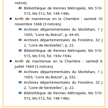
James. Ses armes
d’azur à 9 lozanges d’or rangées en
notice).
sautoir
.]
Bibliothèque de Rennes Métropole, Ms 510-
515, Ms 512, fol. 148-148v.
Jacques de Forsans partagea avec ses sœurs Julienne et
Arrêt de maintenue en la Chambre : samedi 10
Françoise de Forsans par acte du 27 mars 1583 la
novembre 1668 (3 notices).
succession de Mathurin, son neveu, fils de son frère aîné,
Archives départementales du Morbihan, 1 J
Jean de Forsans, seigneur de Gardisseul, et de Marie
1003, "Livre du Botcol", p. 44-45.
Gicquel. Le roi Henri IV, par lettres patentes du 8 février
Archives départementales du Finistère, 32 J
1592, lui fit don de plusieurs terres confisquées. Jacques de
2, "Livre de Kerézellec", p. 22.
Forsans avait épousé Jeanne du Bouilly, fille de Guillaume,
Bibliothèque de Rennes Métropole, Ms 510-
chevalier de l’ordre du roi, et de Guillemette Couespelle
515, Ms 510, fol. 193v-194v.
(article communiqué par M. le baron René de Saint-Pern.
Arrêt de maintenue en la Chambre : samedi 6
Mémoire aux archives du château de Couéllan).
juillet 1669 (3 notices).
Supplément par Gaston de Carné (
plus d'infos
).
Archives départementales du Morbihan, 1 J
Jean de Forsans, seigneur et vicomte de Gardisseul,
1003, "Livre du Botcol", p. 332.
de la Villeslan, de la Basse-Lande et de la Roche du
Archives départementales du Finistère, 32 J
Sellier, nommé chevalier de l’ordre de Saint-Michel le
2, "Livre de Kerézellec", p. 22.
20 juillet 1626 et reçu le 16 août suivant, par le
Bibliothèque de Rennes Métropole, Ms 510-
maréchal de Thémines, chevalier des ordres du roy
515, Ms 512, fol. 148-148v.
[(originaux, titres de cette famille)], mourut dans
l’intervalle des années 1630 et 1636 des blessures