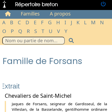
Répertoire breton
Familles
A propos
A
B
C
D
E
F
G
H
I
J
K
L
M
N
O
P
Q
R
S
T
U
V
Y
Famille de Forsans
Extrait
Chevaliers de Saint-Michel
Jaques de Forsans, seigneur de Gardisseul, de la
Villeslan, de la Basselande, gentilhomme ordinaire