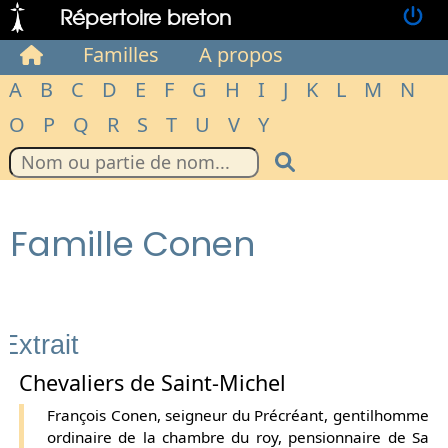
Répertoire breton
Familles
A propos
A
B
C
D
E
F
G
H
I
J
K
L
M
N
O
P
Q
R
S
T
U
V
Y
Famille Conen
Extrait
Chevaliers de Saint-Michel
François Conen, seigneur du Précréant, gentilhomme
ordinaire de la chambre du roy, pensionnaire de Sa