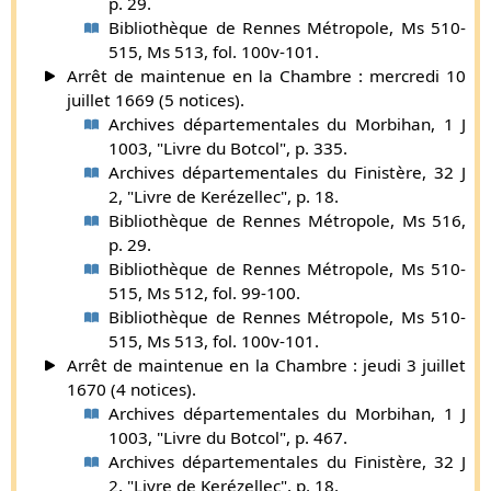
p. 29.
reçut en 1648 et 1633 plusieurs gratifications des États de
Bibliothèque de Rennes Métropole, Ms 510-
Bretagne. Il avait perdu sa femme en 1649 et vivait encore
515, Ms 513, fol. 100v-101.
en 1671.
Arrêt de maintenue en la Chambre : mercredi 10
Supplément par Gaston de Carné (
plus d'infos
).
juillet 1669 (5 notices).
Extrait de
Recueil historique de l'Ordre de Saint-
Archives départementales du Morbihan, 1 J
1003, "Livre du Botcol", p. 335.
Michel, par Jean-François d’Hozier
.
Archives départementales du Finistère, 32 J
2, "Livre de Kerézellec", p. 18.
Bibliothèque de Rennes Métropole, Ms 516,
p. 29.
Bibliothèque de Rennes Métropole, Ms 510-
515, Ms 512, fol. 99-100.
Bibliothèque de Rennes Métropole, Ms 510-
515, Ms 513, fol. 100v-101.
Arrêt de maintenue en la Chambre : jeudi 3 juillet
1670 (4 notices).
Archives départementales du Morbihan, 1 J
1003, "Livre du Botcol", p. 467.
Archives départementales du Finistère, 32 J
2, "Livre de Kerézellec", p. 18.