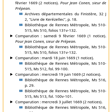
février 1669 (2 notices).
Pour Jean Conen, sieur de
reçut en 1598 l’ordre de démolir cette même tour de
er
Prépean.
Cesson. Le 1
juin 1614 Louis XVI lui accorda une pension
Archives départementales du Finistère, 32 J
de 1200 livres. Il avait épousé Anne Botherel, fille de Jean
2, "Livre de Kerézellec", p. 18.
et de Jeanne Ferron ; et ne vivait plus en 1623, date à
Bibliothèque de Rennes Métropole, Ms 510-
laquelle sa femme est tutrice de ses enfants.
515, Ms 510, folios 131v-132.
Supplément par Gaston de Carné (
plus d'infos
).
Comparution : samedi 9 février 1669 (1 notice).
Toussaint Conen, seigneur de Précréant et du
Pour Jean Conen, sieur de Prépean.
Vieuxmarché, grand prévôt de la province de
Bibliothèque de Rennes Métropole, Ms 510-
Bretagne, est qualifié
chevalier de l’ordre du roy
dans
515, Ms 510, folios 131v-132.
un acte du 8 décembre 1652 [énoncé dans un titre
Comparution : mardi 18 juin 1669 (1 notice).
original du 15 novembre 1671. Il étoit fils de François
Bibliothèque de Rennes Métropole, Ms 510-
Conen, seigneur du Précréant, chevalier de l’ordre du
515, Ms 512, fol. 99-100.
roy, et d’Anne Botherel. Ses armes comme cy
Comparution : mercredi 19 juin 1669 (2 notices).
devant.].
Bibliothèque de Rennes Métropole, Ms 516,
Toussaint Conen épousa le 17 février 1631 Barbe Le
p. 29.
Cardinal de Kernier, fille de Lancelot et de Jeanne
Bibliothèque de Rennes Métropole, Ms 510-
Laurence, dame de Kerglas. En 1638 il commandait une
515, Ms 513, fol. 100v-101.
compagnie de mousquetaires à cheval. Il fut nommé
Comparution : mercredi 3 juillet 1669 (2 notices).
prévôt des maréchaux de Bretagne le 9 décembre 1639, à
Bibliothèque de Rennes Métropole, Ms 516,
la résignation de René Busnel, seigneur des Touches. Il