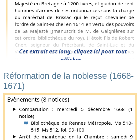
Majesté en Bretagne à 1200 livres, et guidon de cent
hommes d’armes de ses ordonnances sous la charge
du maréchal de Brissac qui le reçut chevalier de
l’ordre de Saint-Michel en 1614 en vertu des pouvoirs
de Sa Majesté [(manuscrit de M. de Gaignières sur
cet ordre, bibliothèque du roy). Il étoit fils de Robert
Cnen, seigneur du Précréant, de Saint-Luc et du
Cet extrait est long, cliquez ici pour tout
Vieuxmarché, et de Jaquette Le Mintier. Ses armes
coupé d’or et d’argent à un lyon coupé de l’un en
afficher...
l’autre, couronné d’or, armé et langué de gueules
].
Réformation de la noblesse (1668-
François Conen reçut le collier de Saint-Michel le 15
janvier 1615. Le fonds des Blancs-Manteaux qui contient
1671)
les actes relatifs à son entrée dans l’Ordre, renferme
également un certain nombre de pièces qui se rapportent
Evènements (8 notices)
à lui et à son fils (Fr 22,343, folio 1 à 27). Il avait en 1591 la
re
Comparution : mercredi 5 décembre 1668 (1
garde de la 1
compagnie de la garnison de Guingamp. Il
notice).
commanda en la même année l’infanterie tout entière de
Bibliothèque de Rennes Métropole, Ms 510-
cette garnison à la bataille qui fut livrée contre Saint-
515, Ms 512, fol. 99-100.
Laurens, pour l’obliger à lever le siège de Cesson. « Il y
Arrêt de maintenue en la Chambre : samedi 9
acquit bien de l’honneur et y fut blessé » (Jean du Matz). Il