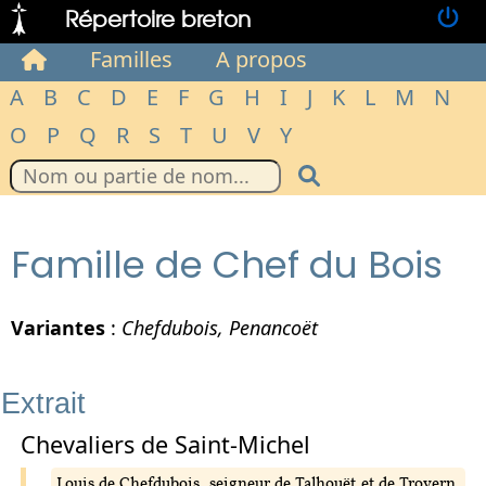
Répertoire breton
Familles
A propos
A
B
C
D
E
F
G
H
I
J
K
L
M
N
O
P
Q
R
S
T
U
V
Y
Famille de Chef du Bois
Variantes
:
Chefdubois, Penancoët
Extrait
Chevaliers de Saint-Michel
Louis de Chefdubois, seigneur de Talhouët et de Trovern,