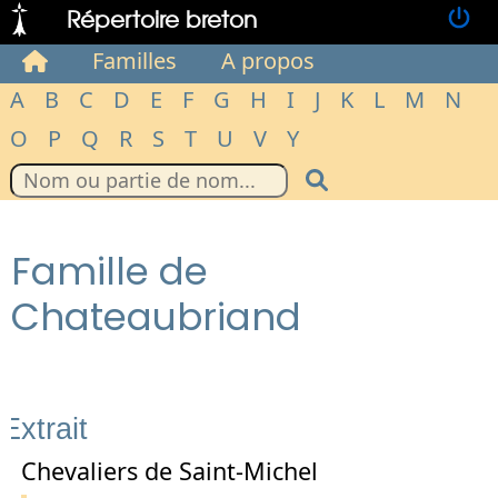
Répertoire breton
Familles
A propos
A
B
C
D
E
F
G
H
I
J
K
L
M
N
O
P
Q
R
S
T
U
V
Y
Famille de
Chateaubriand
Extrait
Chevaliers de Saint-Michel