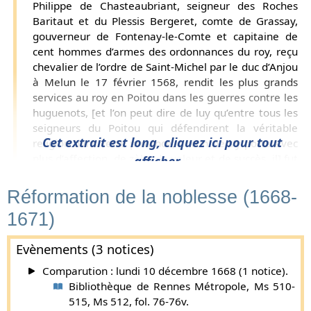
Philippe de Chasteaubriant, seigneur des Roches
Baritaut et du Plessis Bergeret, comte de Grassay,
gouverneur de Fontenay-le-Comte et capitaine de
cent hommes d’armes des ordonnances du roy, reçu
chevalier de l’ordre de Saint-Michel par le duc d’Anjou
à Melun le 17 février 1568, rendit les plus grands
services au roy en Poitou dans les guerres contre les
huguenots, [et l’on peut dire de luy qu’entre tous les
seigneurs du Poitou qui défendirent la véritable
Cet extrait est long, cliquez ici pour tout
religion dans cette province, aucun ne s’y porta avec
plus d’affection, de zèle, de valeur et de succès, il] fut
afficher...
blessé dans une rencontre en 1569 d’un coup
d’arquebuze au dessus de la cheville du pied, se
Réformation de la noblesse (1668-
[1]
trouva en la même année au siège de Poitiers
et à
1671)
la prise de Fontenay-le-Comte par le duc de
Montpensier en 1574. [Il étoit fils de Louis de
Evènements (3 notices)
Châteaubriant, seigneur des Roches Baritaut et de
Grassay, et de Margueritte Vernon. Ses armes
de
Comparution : lundi 10 décembre 1668 (1 notice).
gueules semé de fleur de lys d’or
.]
Bibliothèque de Rennes Métropole, Ms 510-
515, Ms 512, fol. 76-76v.
Philippe de Chasteaubriant épousa en premières noces