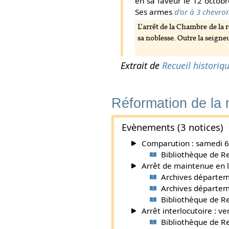
en sa faveur le 12 octobre
Ses armes
d’or à 3 chevro
L’arrêt de la Chambre de la 
sa noblesse. Outre la seigne
Extrait de
Recueil historiq
Réformation de la
Evènements (3 notices)
Comparution : samedi 6 
Bibliothèque de R
Arrêt de maintenue en l
Archives départeme
Archives départemen
Bibliothèque de R
Arrêt interlocutoire : v
Bibliothèque de R