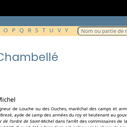
O
P
Q
R
S
T
U
V
Y
 Chambellé
Michel
igneur de Louche ou des Ouches, maréchal des camps et armé
 Brezé, ayde de camp des armées du roy et lieutenant au gouv
r de l’ordre de Saint-Michel
dans l’arrêt des commissaires de l