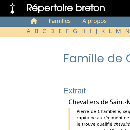
Répertoire breton
Familles
A propos
A
B
C
D
E
F
G
H
I
J
K
L
M
N
Famille de
Extrait
Chevaliers de Saint-
Pierre de Chambellé, se
capitaine au régiment de
le trouve qualifié
chevalie