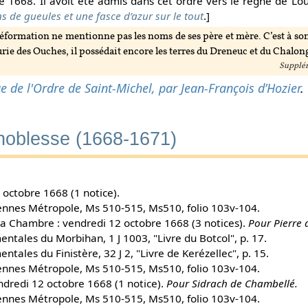
 1668. Il avoit été admis dans cet ordre vers le règne de Louis
ns de gueules et une fasce d’azur sur le tout
.]
réformation ne mentionne pas les noms de ses père et mère. C’est à son 
urie des Ouches, il possédait encore les terres du Dreneuc et du Chalon
Supplém
ue de l'Ordre de Saint-Michel, par Jean-François d’Hozier
.
 noblesse (1668-1671)
octobre 1668 (1 notice).
ennes Métropole, Ms 510-515, Ms510, folio 103v-104.
a Chambre : vendredi 12 octobre 1668 (3 notices).
Pour Pierre 
ntales du Morbihan, 1 J 1003, "Livre du Botcol", p. 17.
tales du Finistère, 32 J 2, "Livre de Kerézellec", p. 15.
ennes Métropole, Ms 510-515, Ms510, folio 103v-104.
endredi 12 octobre 1668 (1 notice).
Pour Sidrach de Chambellé.
ennes Métropole, Ms 510-515, Ms510, folio 103v-104.