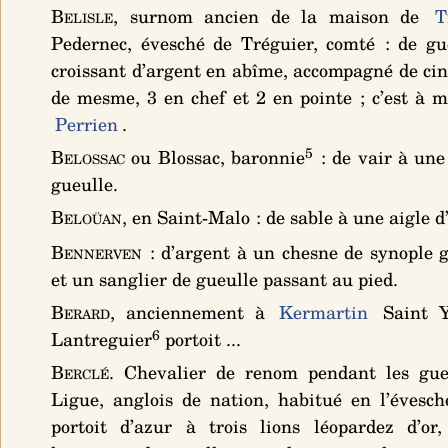
Belisle
, surnom ancien de la maison de
T
Pedernec, évesché de Tréguier, comté :
de gu
croissant d’argent en abîme, accompagné de cin
de mesme, 3 en chef et 2 en pointe
; c’est à 
Perrien
.
5
Belossac
ou Blossac, baronnie
:
de vair à une
gueulle
.
Beloüan
, en Saint-Malo :
de sable à une aigle d
Bennerven
:
d’argent à un chesne de synople g
et un sanglier de gueulle passant au pied
.
Berard
, anciennement à
Kermartin
Saint Y
6
Lantreguier
portoit ...
Berclé
. Chevalier de renom pendant les gue
Ligue, anglois de nation, habitué en l’évesc
portoit
d’azur à trois lions léopardez d’or