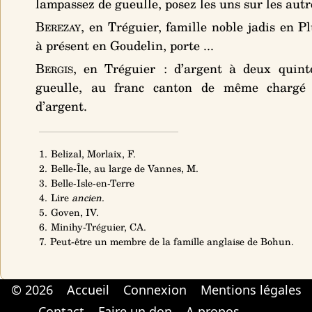
lampassez de gueulle, posez les uns sur les autr
Berezay
, en Tréguier, famille noble jadis en P
à présent en Goudelin, porte ...
Bergis
, en Tréguier :
d’argent à deux quinte
gueulle, au franc canton de même chargé 
d’argent
.
1. Belizal, Morlaix, F.
2. Belle-Île, au large de Vannes, M.
3. Belle-Isle-en-Terre
4. Lire
ancien
.
5. Goven, IV.
6. Minihy-Tréguier, CA.
7. Peut-être un membre de la famille anglaise de Bohun.
© 2026
Accueil
Connexion
Mentions légales
Cabinet d'orthodonthie à Nantes
Cabinet d'orthodonthie à Nantes
Contact
Faire un don
A propos