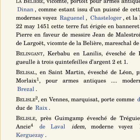
la Belière
, vicomté, portoit pour armes antique
Dinan
, comme estant issu d’un puisné de cet
modernes voyez
Raguenel
,
Chasteloger
, et la
22 may 1451 cette terre fut érigée en banneret
Pierre en faveur de messire Jean de Malestro
de Largoët, vicomte de la Belière, mareschal de
Belingant
, Kerbabu en Lanilis, évesché de
gueulle à trois quintefeilles d’argent 2 et 1
.
Belisal
, en Saint Martin, évesché de Léon, p
1
Morlaix
, pour armes antiques .... moder
Brezal
.
2
Belisle
, en Vennes, marquisat, porte comme
duc de
Raix
.
Belisle
, près Guimgamp évesché de Tréguie
4
Ancie
de Laval
idem
, moderne voyez
Kerguezay
.