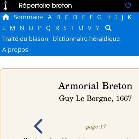
Répertoire breton
Sommaire
A
B
C
D
E
F
G
H
I
J
K
L
M
N
O
P
Q
R
S
T
U
V
Y
Traité du blason
Dictionnaire héraldique
A propos
Armorial Breton
Guy Le Borgne, 1667
page 17