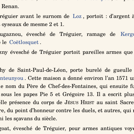
t Renan.
réguier avant le surnom de
Loz
, portoit :
d’argent 
 oyseaux de mesme 2 et 1
.
gaznou, évesché de Tréguier, ramage de
Kerg
 le
Coëtlosquet
.
ny évesché de Tréguier portoit pareilles armes que
y de Saint-Paul-de-Léon, porte
burelé de gueulle
enteunyou
. Cette maison a donné environ l’an 1571 u
le nom du Père de Chef-des-Fontaines, qui ensuite f
 sous les papes Pie 5 et Grégoire 13. Il a escrit plus
elle présence du corps de
Jésus Hrist
au saint Sacre
tre, du point d’honneur contre les duels, et autres, qu
les sçavans du siècle.
oat, évesché de Tréguier, pour armes antiques vo