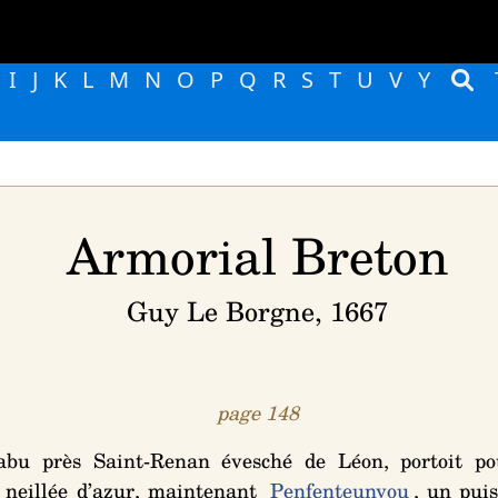
I
J
K
L
M
N
O
P
Q
R
S
T
U
V
Y
Armorial Breton
Guy Le Borgne, 1667
page 148
bu près Saint-Renan évesché de Léon, portoit po
 neillée d’azur
, maintenant
Penfenteunyou
, un pui