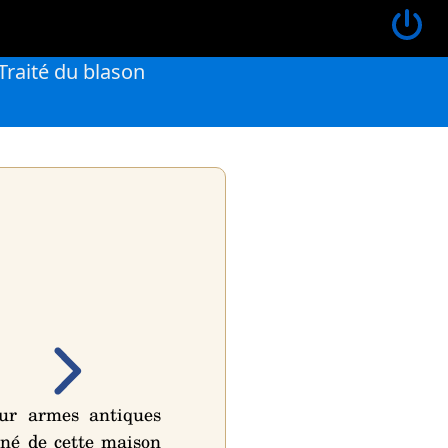
Traité du blason
ur armes antiques
sné de cette maison