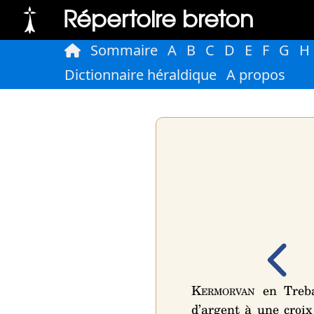
Répertoire breton
Sommaire
A
B
C
D
E
F
G
H
Dictionnaire héraldique
A propos
Kermorvan
en Treba
d’argent à une croix