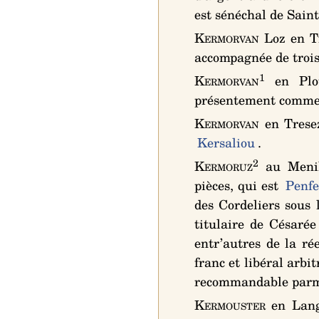
est sénéchal de Sain
Kermorvan
Loz en T
accompagnée de trois
1
Kermorvan
en Plou
présentement comme
Kermorvan
en Tresez
Kersaliou
.
2
Kermoruz
au Menih
pièces
, qui est
Penf
des Cordeliers sous 
titulaire de Césarée
entr’autres de la ré
franc et libéral arbi
recommandable parmi 
Kermouster
en Lang