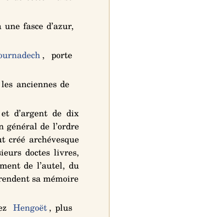
à une fasce d’azur,
ournadech
, porte
 les anciennes de
 et d’argent de dix
n général de l’ordre
ut créé archévesque
ieurs doctes livres,
ment de l’autel, du
i rendent sa mémoire
yez
Hengoët
, plus