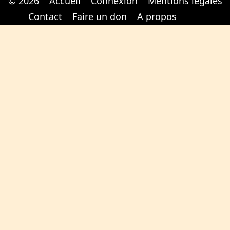
© 2026
Accueil
Connexion
Mentions légales
Cabinet d'orthodonthie à Nantes
Cabinet d'orthodonthie à Nantes
Contact
Faire un don
A propos