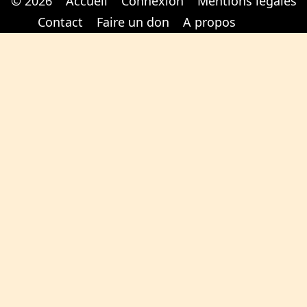
© 2026
Accueil
Connexion
Mentions légales
Cabinet d'orthodonthie à Nantes
Cabinet d'orthodonthie à Nantes
Contact
Faire un don
A propos