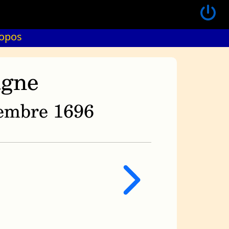
ropos
agne
ovembre 1696