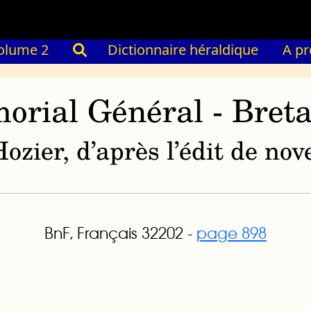
olume 2
Dictionnaire héraldique
A p
orial Général - Bret
ozier, d’après l’édit de n
BnF, Français 32202 -
page 898