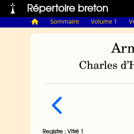
Répertoire breton
Sommaire
Volume 1
V
Arm
Charles d’H
Registre : Vitré 1