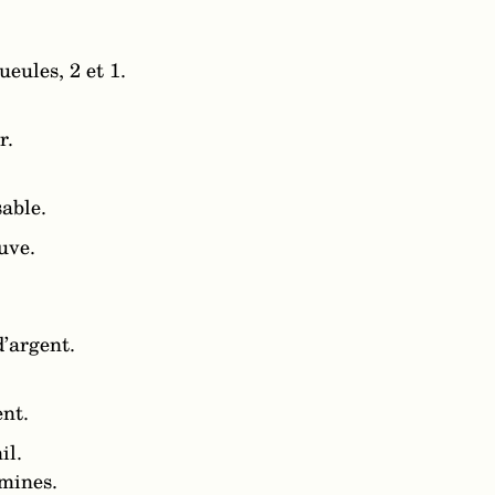
ueules, 2 et 1.
r.
able.
uve.
’argent.
ent.
il.
rmines.