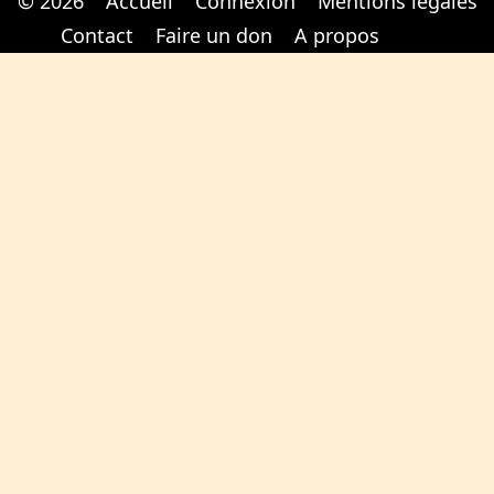
© 2026
Accueil
Connexion
Mentions légales
Cabinet d'orthodonthie à Nantes
Cabinet d'orthodonthie à Nantes
Contact
Faire un don
A propos