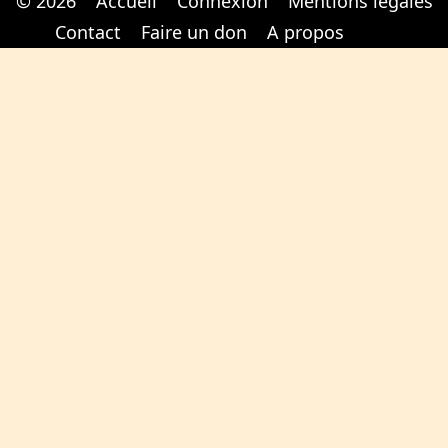
© 2026
Accueil
Connexion
Mentions légales
Cabinet d'orthodonthie à Nantes
Cabinet d'orthodonthie à Nantes
Contact
Faire un don
A propos