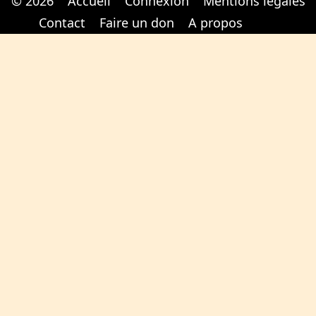
© 2026
Accueil
Connexion
Mentions légales
Cabinet d'orthodonthie à Nantes
Cabinet d'orthodonthie à Nantes
Contact
Faire un don
A propos