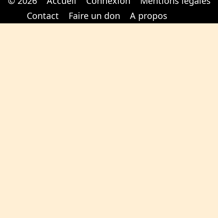
© 2026
Accueil
Connexion
Mentions légales
Cabinet d'orthodonthie à Nantes
Cabinet d'orthodonthie à Nantes
Contact
Faire un don
A propos