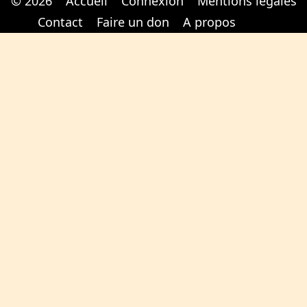
© 2026
Accueil
Connexion
Mentions légales
Cabinet d'orthodonthie à Nantes
Cabinet d'orthodonthie à Nantes
Contact
Faire un don
A propos