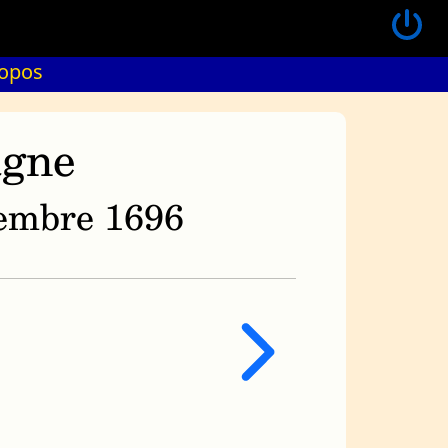
ropos
agne
ovembre 1696