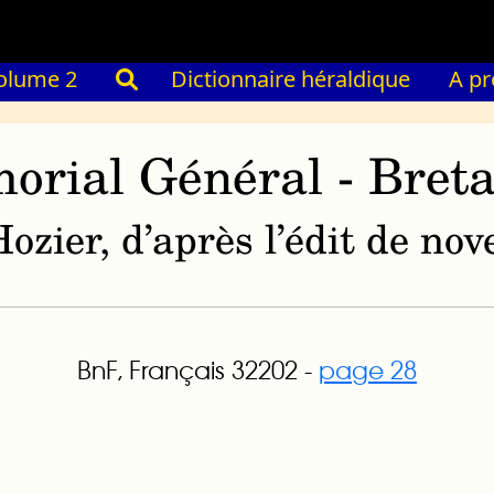
olume 2
Dictionnaire héraldique
A p
orial Général - Bret
ozier, d’après l’édit de n
BnF, Français 32202 -
page 28