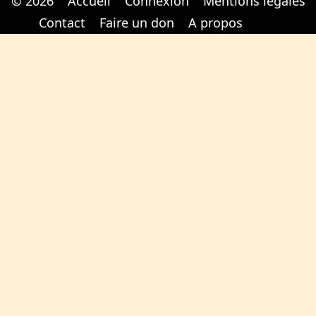
© 2026
Accueil
Connexion
Mentions légales
Cabinet d'orthodonthie à Nantes
Cabinet d'orthodonthie à Nantes
Contact
Faire un don
A propos