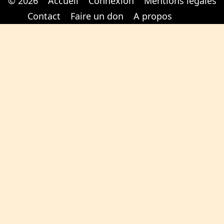
© 2026
Accueil
Connexion
Mentions légales
Cabinet d'orthodonthie à Nantes
Cabinet d'orthodonthie à Nantes
Contact
Faire un don
A propos