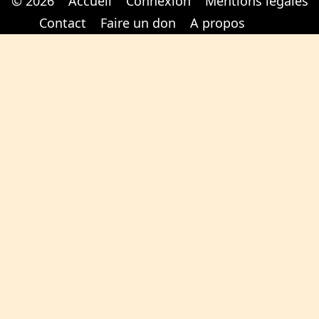
© 2026
Accueil
Connexion
Mentions légales
Cabinet d'orthodonthie à Nantes
Cabinet d'orthodonthie à Nantes
Contact
Faire un don
A propos