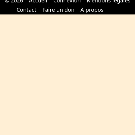
© 2026
Accueil
Connexion
Mentions légales
Cabinet d'orthodonthie à Nantes
Cabinet d'orthodonthie à Nantes
Contact
Faire un don
A propos