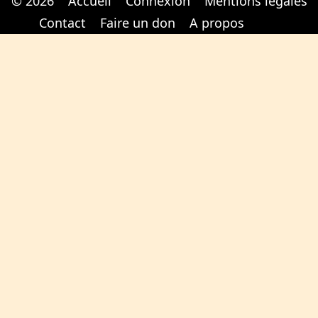
© 2026
Accueil
Connexion
Mentions légales
Cabinet d'orthodonthie à Nantes
Cabinet d'orthodonthie à Nantes
Contact
Faire un don
A propos