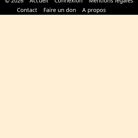
© 2026
Accueil
Connexion
Mentions légales
Cabinet d'orthodonthie à Nantes
Cabinet d'orthodonthie à Nantes
Contact
Faire un don
A propos