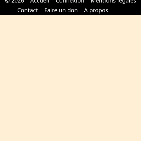
© 2026
Accueil
Connexion
Mentions légales
Cabinet d'orthodonthie à Nantes
Cabinet d'orthodonthie à Nantes
Contact
Faire un don
A propos