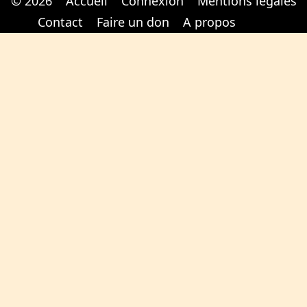
© 2026
Accueil
Connexion
Mentions légales
Cabinet d'orthodonthie à Nantes
Cabinet d'orthodonthie à Nantes
Contact
Faire un don
A propos