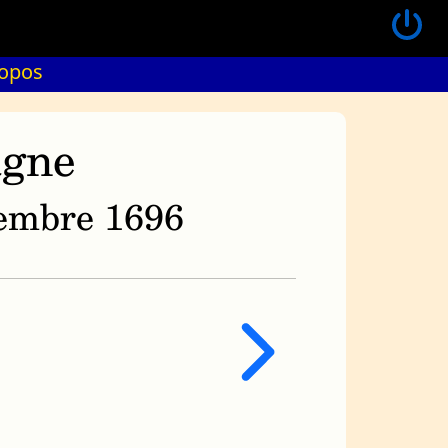
ropos
agne
ovembre 1696