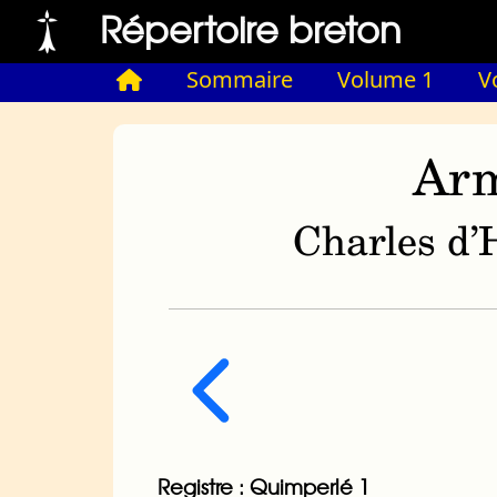
Répertoire breton
Sommaire
Volume 1
V
Arm
Charles d’H
Registre : Quimperlé 1