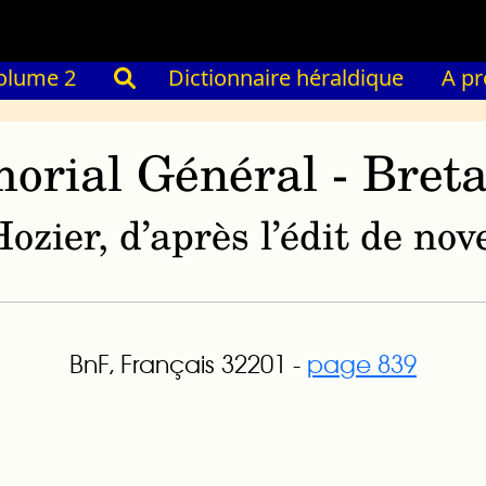
olume 2
Dictionnaire héraldique
A p
orial Général - Bret
ozier, d’après l’édit de n
BnF, Français 32201 -
page 839