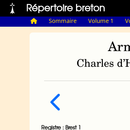
Répertoire breton
Sommaire
Volume 1
V
Arm
Charles d’H
Registre : Brest 1