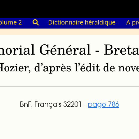
olume 2
Dictionnaire héraldique
A p
orial Général - Bret
ozier, d’après l’édit de n
BnF, Français 32201 -
page 786