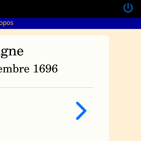
ropos
agne
ovembre 1696